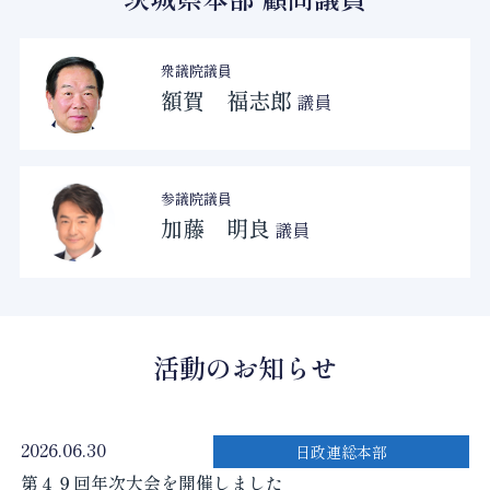
衆議院議員
額賀 福志郎
議員
参議院議員
加藤 明良
議員
活動のお知らせ
2026.06.30
日政連総本部
第４９回年次大会を開催しました