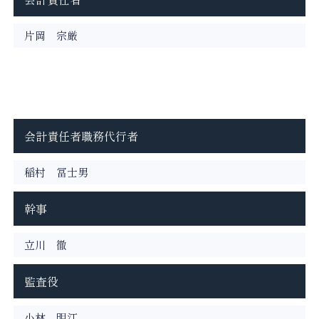
片岡 宗厳
会計責任者職務代行者
稲村 冨士男
幹事
立川 徹
監査役
小林 明江